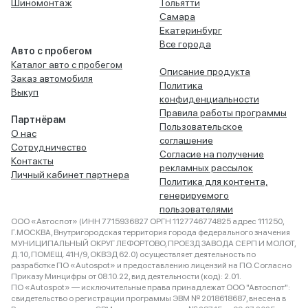
Шиномонтаж
Тольятти
Самара
Екатеринбург
Все города
Авто с пробегом
Каталог авто с пробегом
Описание продукта
Заказ автомобиля
Политика
Выкуп
конфиденциальности
Правила работы программы
Партнёрам
Пользовательское
О нас
соглашение
Сотрудничество
Согласие на получение
Контакты
рекламных рассылок
Личный кабинет партнера
Политика для контента,
генерируемого
пользователями
ООО «Автоспот» (ИНН 7715936827 ОРГН 1127746774825 адрес 111250,
Г.МОСКВА, Внутригородская территория города федерального значения
МУНИЦИПАЛЬНЫЙ ОКРУГ ЛЕФОРТОВО, ПРОЕЗД ЗАВОДА СЕРП И МОЛОТ,
Д. 10, ПОМЕЩ. 41Н/9, ОКВЭД 62.0) осуществляет деятельность по
разработке ПО «Autospot» и предоставлению лицензий на ПО. Согласно
Приказу Минцифры от 08.10.22, вид деятельности (код): 2.01.
ПО «Autospot» — исключительные права принадлежат ООО "Автоспот":
свидетельство о регистрации программы ЭВМ № 2018618687, внесена в