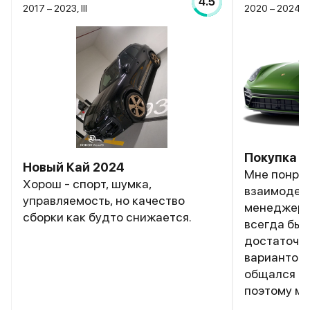
4.5
2017 – 2023, III
2020 – 2024, I
Покупка а
Новый Кай 2024
Мне понра
Хорош - спорт, шумка,
взаимодейс
управляемость, но качество
менеджеро
сборки как будто снижается.
всегда был
достаточно
вариантов.
общался с 
поэтому мн
приехать и 