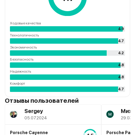
Ходовые качества
4.9
Технологичность
4.7
Экономичность
4.2
Безопасность
4.8
Надежность
4.8
Комфорт
4.7
Отзывы пользователей
Sergey
Миха
05.07.2024
29.03.
Porsche Cayenne
Porsche Pan