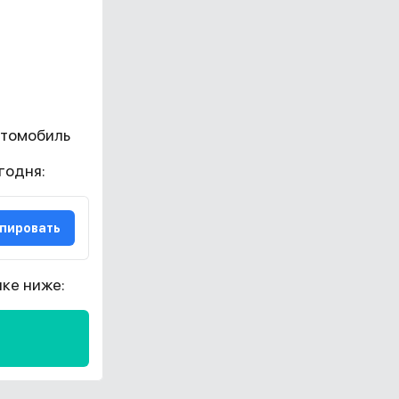
втомобиль
годня:
пировать
ке ниже: