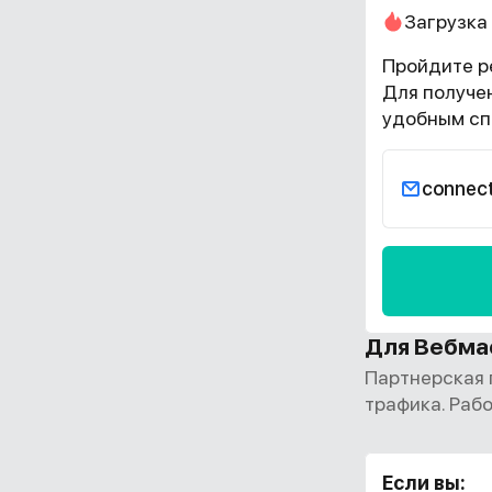
Загрузка
Пройдите ре
Для получе
удобным сп
connec
Для Вебма
Партнерская 
трафика. Раб
Если вы: