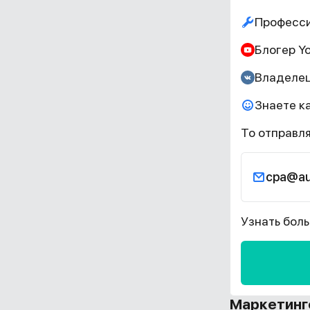
Професси
Блогер Y
Владелец
Знаете к
То отправля
cpa@au
Узнать бол
Маркетинг