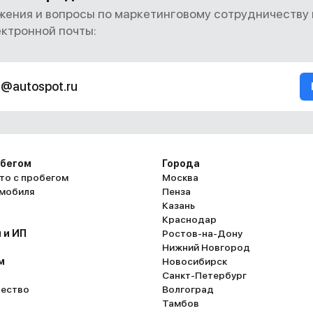
ения и вопросы по маркетинговому сотрудничеству
ектронной почты:
g@autospot.ru
обегом
Города
то с пробегом
Москва
омобиля
Пенза
Казань
Краснодар
 и ИП
Ростов-на-Дону
Нижний Новгород
м
Новосибирск
Санкт-Петербург
ество
Волгоград
Тамбов