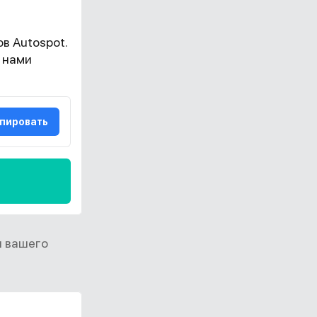
в Autospot.
 нами
пировать
и вашего