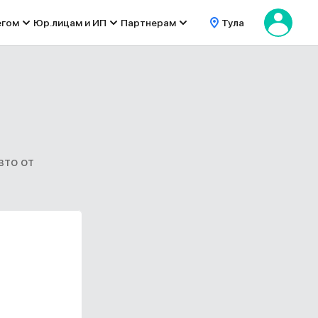
егом
Юр.лицам и ИП
Партнерам
Тула
вто от