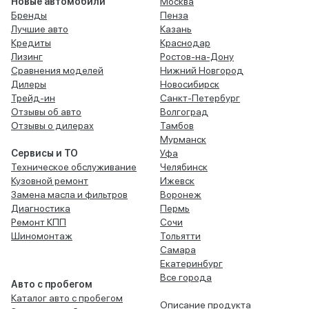
Новые автомобили
Москва
Бренды
Пенза
Лучшие авто
Казань
Кредиты
Краснодар
Лизинг
Ростов-на-Дону
Сравнения моделей
Нижний Новгород
Дилеры
Новосибирск
Трейд-ин
Санкт-Петербург
Отзывы об авто
Волгоград
Отзывы о дилерах
Тамбов
Мурманск
Сервисы и ТО
Уфа
Техническое обслуживание
Челябинск
Кузовной ремонт
Ижевск
Замена масла и фильтров
Воронеж
Диагностика
Пермь
Ремонт КПП
Сочи
Шиномонтаж
Тольятти
Самара
Екатеринбург
Все города
Авто с пробегом
Каталог авто с пробегом
Описание продукта