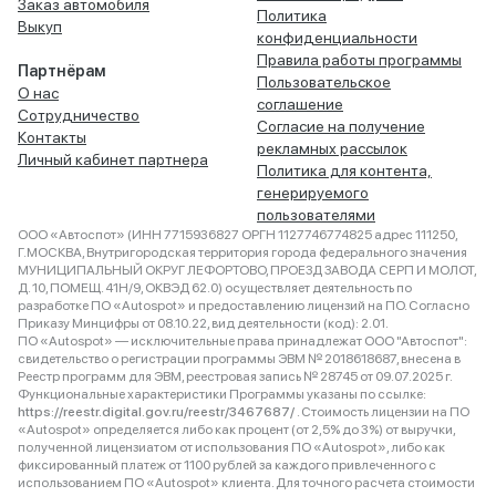
Заказ автомобиля
Политика
Выкуп
конфиденциальности
Правила работы программы
Партнёрам
Пользовательское
О нас
соглашение
Сотрудничество
Согласие на получение
Контакты
рекламных рассылок
Личный кабинет партнера
Политика для контента,
генерируемого
пользователями
ООО «Автоспот» (ИНН 7715936827 ОРГН 1127746774825 адрес 111250,
Г.МОСКВА, Внутригородская территория города федерального значения
МУНИЦИПАЛЬНЫЙ ОКРУГ ЛЕФОРТОВО, ПРОЕЗД ЗАВОДА СЕРП И МОЛОТ,
Д. 10, ПОМЕЩ. 41Н/9, ОКВЭД 62.0) осуществляет деятельность по
разработке ПО «Autospot» и предоставлению лицензий на ПО. Согласно
Приказу Минцифры от 08.10.22, вид деятельности (код): 2.01.
ПО «Autospot» — исключительные права принадлежат ООО "Автоспот":
свидетельство о регистрации программы ЭВМ № 2018618687, внесена в
Реестр программ для ЭВМ, реестровая запись № 28745 от 09.07.2025 г.
Функциональные характеристики Программы указаны по ссылке:
https://reestr.digital.gov.ru/reestr/3467687/
. Стоимость лицензии на ПО
«Autospot» определяется либо как процент (от 2,5% до 3%) от выручки,
полученной лицензиатом от использования ПО «Autospot», либо как
фиксированный платеж от 1100 рублей за каждого привлеченного с
использованием ПО «Autospot» клиента. Для точного расчета стоимости