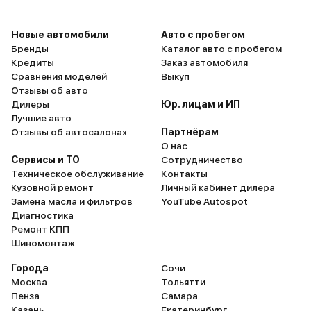
все управление автомобилем под
рукой. Сиденья удобные, с
хорошей боковой поддержкой. По
Новые автомобили
Авто с пробегом
Бренды
Каталог авто с пробегом
оснащенности J7 прям хорош со
Кредиты
Заказ автомобиля
своей большой мультимедиа,
Черный
7 авто
Нижний Новгород
2026
Сравнения моделей
Выкуп
полными наборами помощников
и еще 47 опций
Отзывы об авто
(круиз-контроль, удержание в
Дилеры
Юр. лицам и ИП
2 849 000 ₽
полосе, камеры кругового
Белый
3 авто
Нижний Новгород
2026
Лучшие авто
2 260 000 ₽
и еще 67 опций
Отзывы об автосалонах
Партнёрам
обзора), различные подогревы, ну
О нас
сказка. Ходит приятно, подвеска
3 049 000 ₽
Сервисы и ТО
Сотрудничество
энергоемкая, хорошо
Jaecoo • J7
2 540 000 ₽
Техническое обслуживание
Контакты
справляется с препятствиями на
Кузовной ремонт
Личный кабинет дилера
В наличии
дороге. Рулежка точная и
Замена масла и фильтров
YouTube Autospot
Jaecoo • J7
Диагностика
отзывчивая. Этот момент для
Ремонт КПП
меня был тоже очень важен, с
В наличии
Шиномонтаж
теста обратил внимание
насколько послушный авто.
Города
Сочи
Москва
Тольятти
Двигатель для эры утилей
Пенза
Самара
нестандартный, мощный - 186
Казань
Екатеринбург