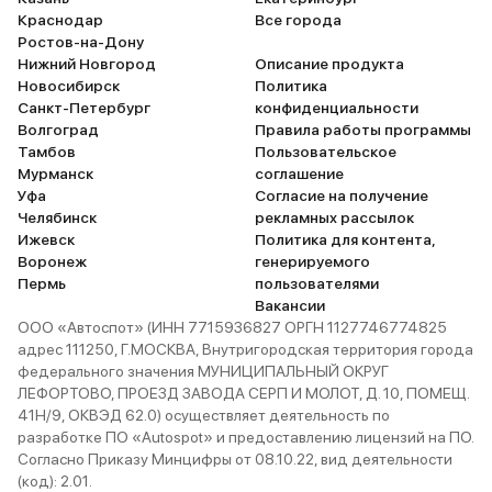
сил. Я проехал пока немного, 6
Серый
5 авто
Нижний Новгород
2026
Краснодар
Все города
тысяч, поэтому машина по сути
и еще 47 опций
Ростов-на-Дону
новая, но нулевку ТО уже прошел,
Нижний Новгород
Описание продукта
2 849 000 ₽
Новосибирск
Политика
пока без проблем и нареканий,
Черный
7 авто
Смоленск
2026
2 260 000 ₽
Санкт-Петербург
конфиденциальности
и еще 67 опций
тьфу тьфу тьфу
Волгоград
Правила работы программы
3 049 000 ₽
Тамбов
Пользовательское
Jaecoo • J7
2 699 000 ₽
Мурманск
соглашение
Уфа
Согласие на получение
В наличии
Челябинск
рекламных рассылок
Jaecoo • J7
Ижевск
Политика для контента,
Воронеж
генерируемого
Пермь
пользователями
В наличии
Вакансии
ООО «Автоспот» (ИНН 7715936827 ОРГН 1127746774825
адрес 111250, Г.МОСКВА, Внутригородская территория города
федерального значения МУНИЦИПАЛЬНЫЙ ОКРУГ
ЛЕФОРТОВО, ПРОЕЗД ЗАВОДА СЕРП И МОЛОТ, Д. 10, ПОМЕЩ.
Черный
1 авто
Калуга
2026
41Н/9, ОКВЭД 62.0) осуществляет деятельность по
и еще 47 опций
разработке ПО «Autospot» и предоставлению лицензий на ПО.
Согласно Приказу Минцифры от 08.10.22, вид деятельности
2 849 000 ₽
(код): 2.01.
Серебристый
4 авто
Смоленск
2026