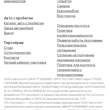
Шиномонтаж
Тольятти
Самара
Екатеринбург
Все города
Авто с пробегом
Каталог авто с пробегом
Описание продукта
Заказ автомобиля
Политика
Выкуп
конфиденциальности
Правила работы программы
Партнёрам
Пользовательское
О нас
соглашение
Сотрудничество
Согласие на получение
Контакты
рекламных рассылок
Личный кабинет партнера
Политика для контента,
генерируемого
пользователями
ООО «Автоспот» (ИНН 7715936827 ОРГН 1127746774825 адрес 111250,
Г.МОСКВА, Внутригородская территория города федерального значения
МУНИЦИПАЛЬНЫЙ ОКРУГ ЛЕФОРТОВО, ПРОЕЗД ЗАВОДА СЕРП И МОЛОТ,
Д. 10, ПОМЕЩ. 41Н/9, ОКВЭД 62.0) осуществляет деятельность по
разработке ПО «Autospot» и предоставлению лицензий на ПО. Согласно
Приказу Минцифры от 08.10.22, вид деятельности (код): 2.01.
ПО «Autospot» — исключительные права принадлежат ООО "Автоспот":
свидетельство о регистрации программы ЭВМ № 2018618687, внесена в